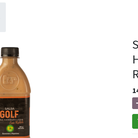
,
S
R
1