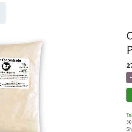
C
P
2
Te
30
Sh